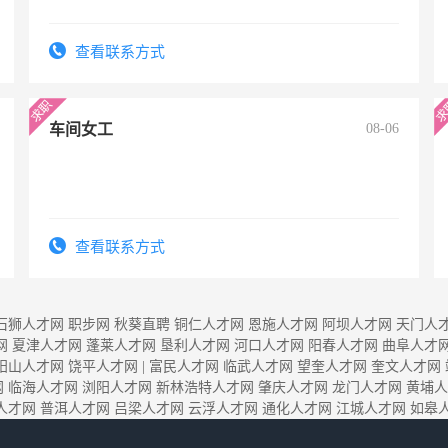
查看联系方式
车间女工
08-06
查看联系方式
石狮人才网
职步网
秋葵直聘
铜仁人才网
恩施人才网
阿坝人才网
天门人
网
夏津人才网
蓬莱人才网
垦利人才网
河口人才网
阳春人才网
曲阜人才
阳山人才网
饶平人才网
|
富民人才网
临武人才网
望奎人才网
奎文人才网
网
临海人才网
浏阳人才网
新林浩特人才网
肇庆人才网
龙门人才网
黄埔人
人才网
普洱人才网
吕梁人才网
云浮人才网
通化人才网
江城人才网
如皋