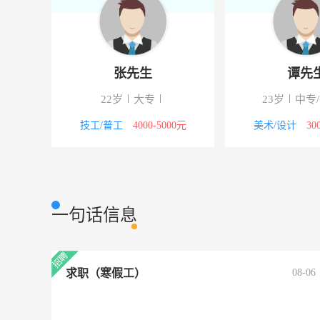
张先生
谭先
22岁
大专
23岁
中专
00元
技工/普工
4000-5000元
美术/设计
30
一句话信息
求职（寒假工）
08-06