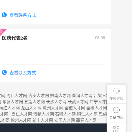
查看联系方式
医药代表2名
08-06
查看联系方式
才网
周口人才网
吉安人才网
黔南人才网
普洱人才网
吕梁人才
在线客服
网
东源人才网
五莲人才网
长沙人才网
长武人才网
广宁人才网
靖江人才网
龙山人才网
滁州人才网
全椒人才网
全椒人才网
才网
|
崇仁人才网
清新人才网
石狮人才网
铜仁人才网
恩施
会员中心
人才网
徐州人才网
新丰人才网
安国人才网
蕲春人才网