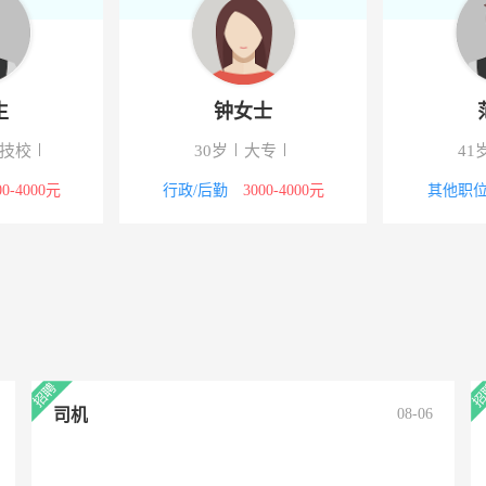
生
钟女士
/技校
30岁
大专
41
00-4000元
行政/后勤
3000-4000元
其他职
司机
08-06