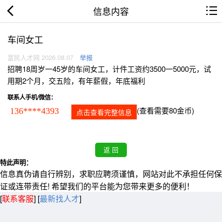
信息内容
车间女工
富民人才网 2026.08.07
举报
招聘18周岁一45岁的车间女工，计件工资约3500一5000元，试
用期2个月，交五险，有年薪假，年底福利
联系人手机/微信：
(查看需要80金币)
136****4393
点击查看完整信息
特此声明：
信息真伪请自行辨别，求职应聘须谨慎，网站对此不承担任何保
证或连带责任! 希望我们的平台能为您带来更多的便利！
[
联系客服
]
[
最新找人才
]